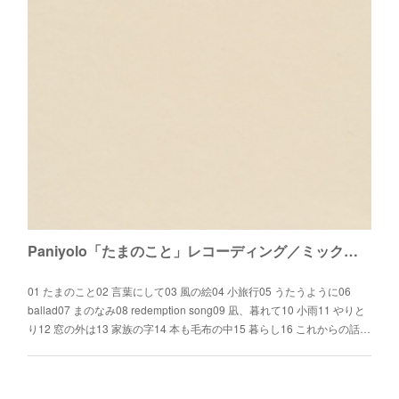
Paniyolo「たまのこと」レコーディング／ミックス／マスタリング担当しました。
01 たまのこと02 言葉にして03 風の絵04 小旅行05 うたうように06
ballad07 まのなみ08 redemption song09 凪、暮れて10 小雨11 やりと
り12 窓の外は13 家族の字14 本も毛布の中15 暮らし16 これからの話…