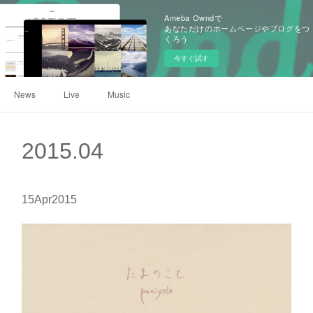
Ameba Owndで
あなただけのホームページやブログをつ
くろう
今すぐ試す
News
Live
Music
2015
.
04
15
Apr
2015